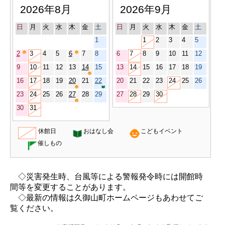
2026年8月
2026年9月
日
月
火
水
木
金
土
日
月
火
水
木
金
土
1
1
2
3
4
5
2
3
4
5
6
7
8
6
7
8
9
10
11
12
9
10
11
12
13
14
15
13
14
15
16
17
18
19
16
17
18
19
20
21
22
20
21
22
23
24
25
26
23
24
25
26
27
28
29
27
28
29
30
30
31
休館日
おはなし会
こどもイベント
催しもの
◇災害発生時、台風等による警報発令時には開館時
間等を変更することがあります。
◇最新の情報は久御山町ホームページもあわせてご
覧ください。