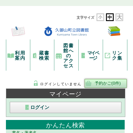
大
小
中
文字サイズ
図書
館へ
利用
蔵書
マイペ
リン
の
案内
検索
ージ
ク集
アク
セス
ログインしていません
マイページ
ログイン
かんたん検索
書名・著者名