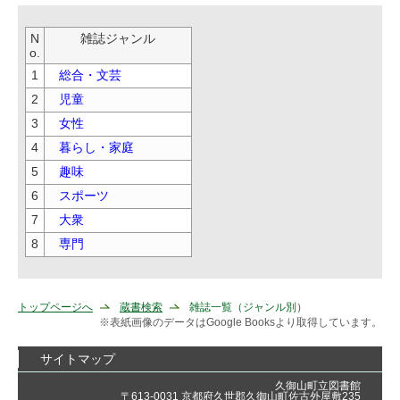
N
雑誌ジャンル
o.
1
総合・文芸
2
児童
3
女性
4
暮らし・家庭
5
趣味
6
スポーツ
7
大衆
8
専門
トップページへ
蔵書検索
雑誌一覧（ジャンル別）
※表紙画像のデータはGoogle Booksより取得しています。
サイトマップ
久御山町立図書館
〒613-0031 京都府久世郡久御山町佐古外屋敷235