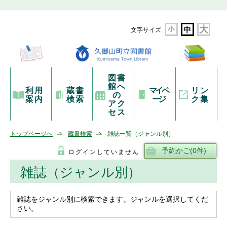
大
小
中
文字サイズ
図書
館へ
利用
蔵書
マイペ
リン
の
案内
検索
ージ
ク集
アク
セス
トップページへ
蔵書検索
雑誌一覧（ジャンル別）
ログインしていません
雑誌（ジャンル別）
雑誌をジャンル別に検索できます。ジャンルを選択してくだ
さい。