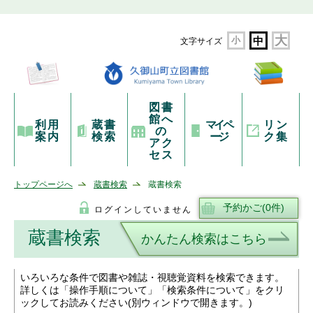
大
小
中
文字サイズ
図書
館へ
利用
蔵書
マイペ
リン
の
案内
検索
ージ
ク集
アク
セス
トップページへ
蔵書検索
蔵書検索
ログインしていません
蔵書検索
かんたん検索はこちら
いろいろな条件で図書や雑誌・視聴覚資料を検索できます。
詳しくは「操作手順について」「検索条件について」をクリ
ックしてお読みください(別ウィンドウで開きます。)