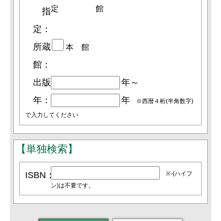
定
館
指
定：
所蔵
本 館
館：
出版
年～
年：
年
※西暦４桁(半角数字)
で入力してください
【単独検索】
ISBN：
※-(ハイフ
ン)は不要です。