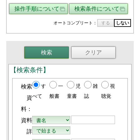
操作手順について
検索条件について
オートコンプリート：
する
しない
【検索条件】
検索
す
一
児
雑
視
べて
般書
童書
誌
聴覚
資
料：
資料
詳