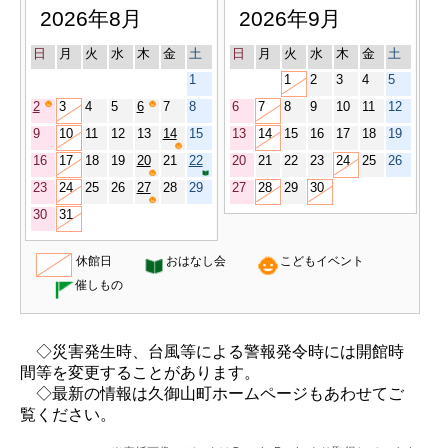
2026年8月
2026年9月
日
月
火
水
木
金
土
日
月
火
水
木
金
土
1
1
2
3
4
5
2
3
4
5
6
7
8
6
7
8
9
10
11
12
9
10
11
12
13
14
15
13
14
15
16
17
18
19
16
17
18
19
20
21
22
20
21
22
23
24
25
26
23
24
25
26
27
28
29
27
28
29
30
30
31
休館日
おはなし会
こどもイベント
催しもの
◇災害発生時、台風等による警報発令時には開館時
間等を変更することがあります。
◇最新の情報は久御山町ホームページもあわせてご
覧ください。