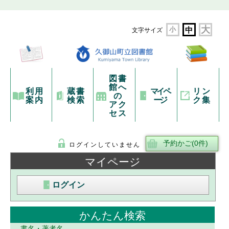
大
小
中
文字サイズ
図書
館へ
利用
蔵書
マイペ
リン
の
案内
検索
ージ
ク集
アク
セス
ログインしていません
マイページ
ログイン
かんたん検索
書名・著者名