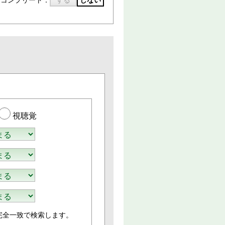
トコンプリート：
する
しない
視聴覚
完全一致で検索します。