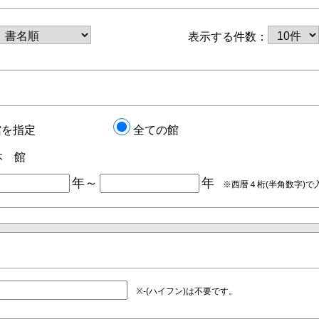
表示する件数：
館を指定
全ての館
本 館
年～
年
※西暦４桁(半角数字)で
※-(ハイフン)は不要です。