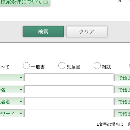
オー
検索条件について
すべて
一般書
児童書
雑誌
1文字
の場合は、